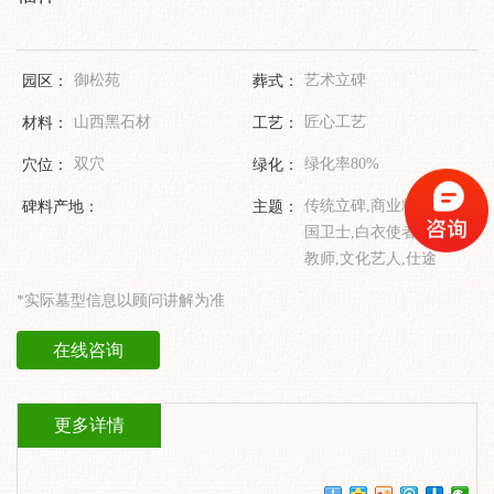
园区：
御松苑
葬式：
艺术立碑
材料：
山西黑石材
工艺：
匠心工艺
穴位：
双穴
绿化：
绿化率80%
碑料产地：
主题：
传统立碑,商业精英,祖
国卫士,白衣使者,人民
教师,文化艺人,仕途
*实际墓型信息以顾问讲解为准
在线咨询
更多详情