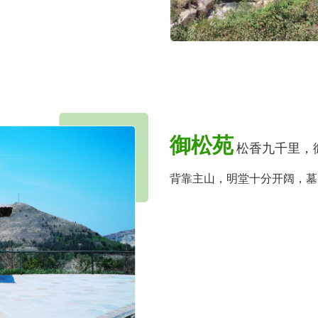
御松苑
松香九千里，
背靠主山，明堂十分开阔，墓