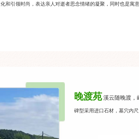
性化和引领时尚，表达亲人对逝者思念情绪的凝聚，同时也是寓
晚渡苑
溪云随晚渡，
碑型采用进口石材，墓穴内尺