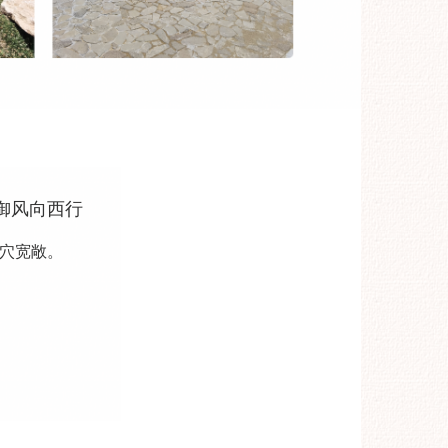
御风向西行
穴宽敞。