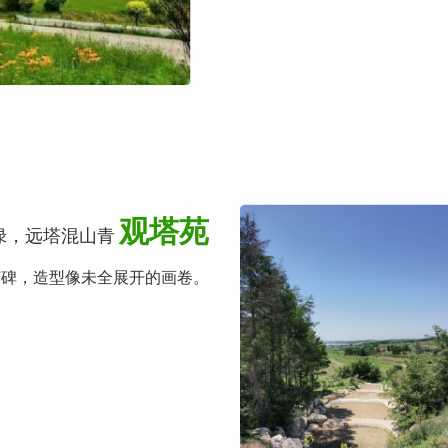
观塔苑
绿，远塔混山青
艺碑，造型像未全展开的画卷。