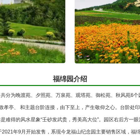
福绵园介绍
共分为晚渡苑、夕照苑、万泉苑、观塔苑、御松苑、秋风苑6个
由致孝亭、 和主题台阶连接，由下至上，产生敬仰之心。台阶处
是难得的风水星象“壬砂发武贵，秀美高大位”。园区右后方一
于2021年9月开始发售，系现今龙福山纪念园主要销售区域，福