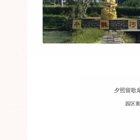
夕照留歌
园区