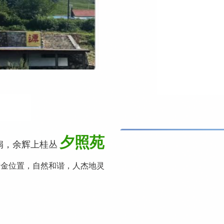
夕照苑
扇，余辉上桂丛
黄金位置，自然和谐，人杰地灵