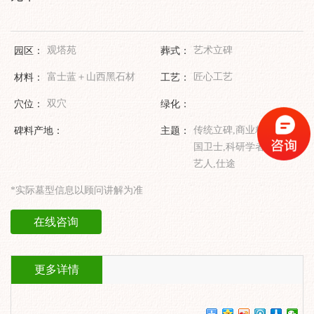
园区：
观塔苑
葬式：
艺术立碑
材料：
富士蓝＋山西黑石材
工艺：
匠心工艺
穴位：
双穴
绿化：
碑料产地：
主题：
传统立碑,商业精英,祖
国卫士,科研学者,文化
艺人,仕途
*实际墓型信息以顾问讲解为准
在线咨询
更多详情